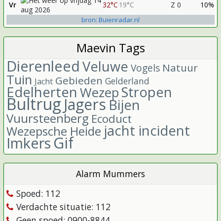
Vr
32°C
19°C
Z 0
10%
bron: Buienradar.nl
Maevin Tags
Dierenleed
Veluwe
Natuur
Vogels
Tuin
Gebieden
Gelderland
Jacht
Edelherten
Stropen
Wezep
Bultrug
Jagers
Bijen
Vuursteenberg
Ecoduct
jacht incident
Wezepsche Heide
Gif
Imkers
Alarm Mummers
Spoed: 112
Verdachte situatie: 112
Geen spoed: 0900-8844