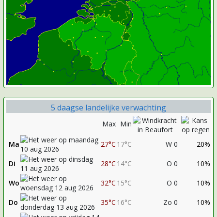
5 daagse landelijke verwachting
Max
Min
Ma
27°C
17°C
W 0
20%
Di
28°C
14°C
O 0
10%
Wo
32°C
15°C
O 0
10%
Do
35°C
16°C
Zo 0
10%