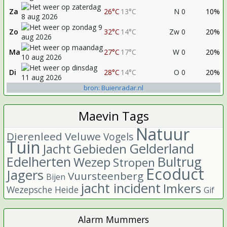
Za
26°C
13°C
N 0
10%
Zo
32°C
14°C
Zw 0
20%
Ma
27°C
17°C
W 0
20%
Di
28°C
14°C
O 0
20%
bron: Buienradar.nl
Maevin Tags
Natuur
Dierenleed
Veluwe
Vogels
Tuin
Gelderland
Jacht
Gebieden
Edelherten
Bultrug
Wezep
Stropen
Ecoduct
Jagers
Vuursteenberg
Bijen
jacht incident
Imkers
Wezepsche Heide
Gif
Alarm Mummers