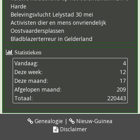
Harde
Belevingsvlucht Lelystad 30 mei
Activisten dier en mens onvriendelijk
Oostvaardersplassen
Bladblazerterreur in Gelderland
Statistieken
Vandaag:
4
Deze week:
12
Deze maand:
17
Afgelopen maand:
209
Totaal:
2
2
0
4
4
3
Genealogie
|
Nieuw-Guinea
Disclaimer