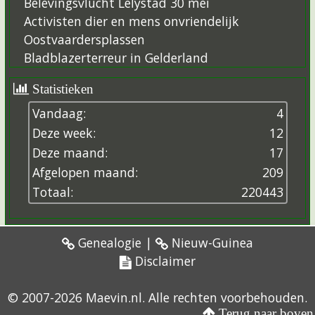
Belevingsvlucht Lelystad 30 mei
Activisten dier en mens onvriendelijk
Oostvaardersplassen
Bladblazerterreur in Gelderland
Statistieken
Vandaag:
4
Deze week:
12
Deze maand:
17
Afgelopen maand:
209
Totaal:
2
2
0
4
4
3
Genealogie
|
Nieuw-Guinea
Disclaimer
© 2007-2026 Maevin.nl. Alle rechten voorbehouden.
Terug naar boven