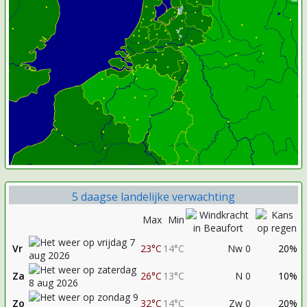
5 daagse landelijke verwachting
Max
Min
Vr
23°C
14°C
Nw 0
20%
Za
26°C
13°C
N 0
10%
Zo
32°C
14°C
Zw 0
20%