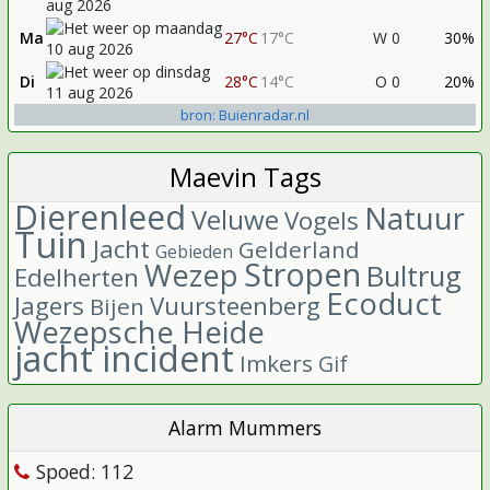
Ma
27°C
17°C
W 0
30%
Di
28°C
14°C
O 0
20%
bron: Buienradar.nl
Maevin Tags
Dierenleed
Natuur
Veluwe
Vogels
Tuin
Jacht
Gelderland
Gebieden
Stropen
Wezep
Bultrug
Edelherten
Ecoduct
Jagers
Vuursteenberg
Bijen
Wezepsche Heide
jacht incident
Imkers
Gif
Alarm Mummers
Spoed: 112