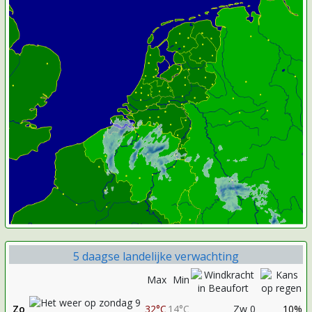
5 daagse landelijke verwachting
Max
Min
Zo
32°C
14°C
Zw 0
10%