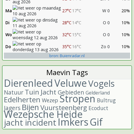
Ma
27°C
17°C
W 0
20%
Di
28°C
14°C
O 0
10%
Wo
32°C
15°C
O 0
10%
Do
35°C
16°C
Zo 0
10%
bron: Buienradar.nl
Maevin Tags
Dierenleed
Veluwe
Vogels
Tuin
Jacht
Natuur
Gebieden
Gelderland
Stropen
Edelherten
Wezep
Bultrug
Bijen
Vuursteenberg
Jagers
Ecoduct
Wezepsche Heide
Imkers
Gif
jacht incident