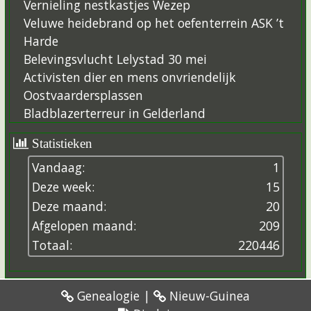
Vernieling nestkastjes Wezep
Veluwe heidebrand op het oefenterrein ASK ’t
Harde
Belevingsvlucht Lelystad 30 mei
Activisten dier en mens onvriendelijk
Oostvaardersplassen
Bladblazerterreur in Gelderland
Statistieken
Vandaag:
1
Deze week:
15
Deze maand:
20
Afgelopen maand:
209
Totaal:
2
2
0
4
4
6
Genealogie
|
Nieuw-Guinea