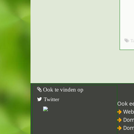
T
Ook te vinden op
Twitter
Ook e
Web
Dom
Dom