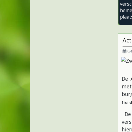
vers
heme
plaat
Act
Ge
De 
met
bur
na a
De 
vers
hier