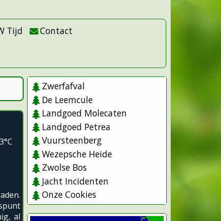
W Tijd
Contact
Zwerfafval
De Leemcule
Landgoed Molecaten
Landgoed Petrea
Vuursteenberg
.3°C
Wezepsche Heide
Zwolse Bos
Jacht Incidenten
Onze Cookies
raden.
spunt
ig, al