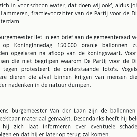
zich in voor schoon water, dat doen wij ook’, aldus J
Lammeren, fractievoorzitter van de Partij voor de D
terdam.
burgemeester liet in een brief aan de gemeenteraad w
 op Koninginnedag 150.000 oranje ballonnen zu
den opgelaten na afloop van de koningsvaart. Voor 
sen die niet begrijpen waarom De Partij voor de Di
r tegen protesteert de onderstaande foto's. Vogel
ere dieren die afval binnen krijgen van mensen die
der nadenken in de natuur dumpen.
gens burgemeester Van der Laan zijn de ballonnen
reekbaar materiaal gemaakt. Desondanks heeft hij bel
 hij zich laat informeren over eventuele schadel
lgen en dat hij er later op terug zal komen.