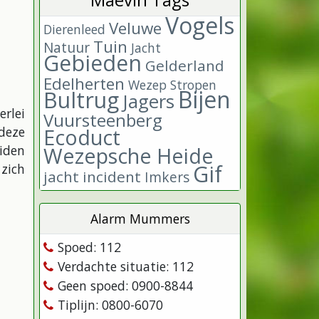
Vogels
Veluwe
Dierenleed
Tuin
Natuur
Jacht
Gebieden
Gelderland
Edelherten
Wezep
Stropen
Bijen
Bultrug
Jagers
erlei
Vuursteenberg
Ecoduct
deze
Wezepsche Heide
eiden
Gif
zich
jacht incident
Imkers
Alarm Mummers
Spoed: 112
Verdachte situatie: 112
Geen spoed: 0900-8844
Tiplijn: 0800-6070