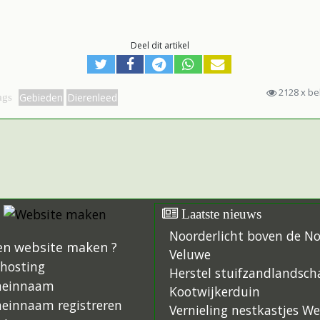
Deel dit artikel
2128 x b
Gebieden
Dierenleed
ags
Laatste nieuws
Noorderlicht boven de N
en website maken ?
Veluwe
hosting
Herstel stuifzandlandsch
einnaam
Kootwijkerduin
einnaam registreren
Vernieling nestkastjes W