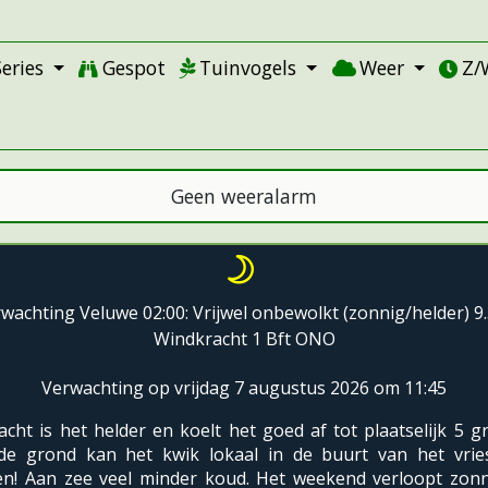
Series
Gespot
Tuinvogels
Weer
Z/
Geen weeralarm
wachting Veluwe 02:00: Vrijwel onbewolkt (zonnig/helder) 9
Windkracht 1 Bft ONO
Verwachting op vrijdag 7 augustus 2026 om 11:45
cht is het helder en koelt het goed af tot plaatselijk 5 g
de grond kan het kwik lokaal in de buurt van het vrie
n! Aan zee veel minder koud. Het weekend verloopt zonn