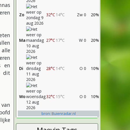
ohnas
ieren
Zo
32°C
14°C
Zw 0
20%
eten
Ma
27°C
17°C
W 0
20%
llen
alle
eren
s en
Di
28°C
14°C
O 0
10%
 dit
Wo
32°C
15°C
O 0
10%
 van
oofd
bron: Buienradar.nl
ijke
Maevin Tags