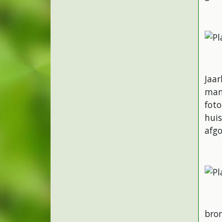
Jaar
man
foto
hui
afgo
bron