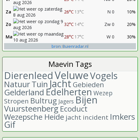
Za
26°C
13°C
N 0
10%
Zo
32°C
14°C
Zw 0
20%
Ma
28°C
17°C
W 0
30%
bron: Buienradar.nl
Maevin Tags
Veluwe
Dierenleed
Vogels
Jacht
Natuur
Tuin
Gebieden
Edelherten
Gelderland
Wezep
Bijen
Bultrug
Stropen
Jagers
Vuursteenberg
Ecoduct
Imkers
Wezepsche Heide
jacht incident
Gif