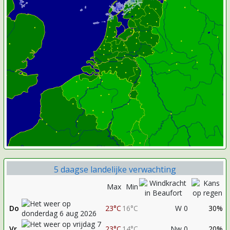
5 daagse landelijke verwachting
Max
Min
Do
23°C
16°C
W 0
30%
Vr
23°C
14°C
Nw 0
20%