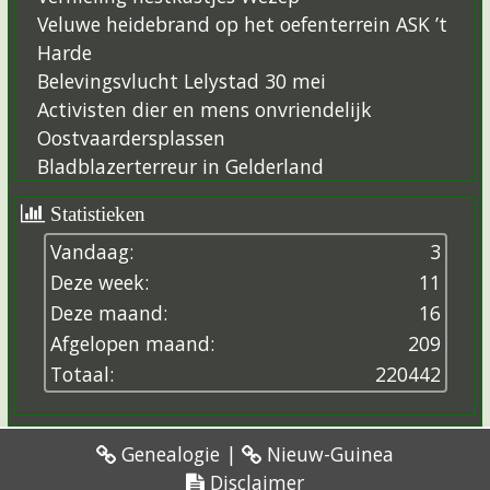
Veluwe heidebrand op het oefenterrein ASK ’t
Harde
Belevingsvlucht Lelystad 30 mei
Activisten dier en mens onvriendelijk
Oostvaardersplassen
Bladblazerterreur in Gelderland
Statistieken
Vandaag:
3
Deze week:
11
Deze maand:
16
Afgelopen maand:
209
Totaal:
2
2
0
4
4
2
Genealogie
|
Nieuw-Guinea
Disclaimer