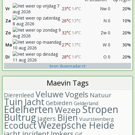
Vr
23°C
14°C
Nw 0
20%
Za
26°C
13°C
N 0
10%
Zo
32°C
14°C
Zw 0
20%
Ma
27°C
17°C
W 0
30%
Di
28°C
14°C
O 0
20%
bron: Buienradar.nl
Maevin Tags
Veluwe
Vogels
Natuur
Dierenleed
Tuin
Jacht
Gebieden
Gelderland
Edelherten
Stropen
Wezep
Bultrug
Bijen
Jagers
Vuursteenberg
Wezepsche Heide
Ecoduct
jacht incident
Imkers
Gif