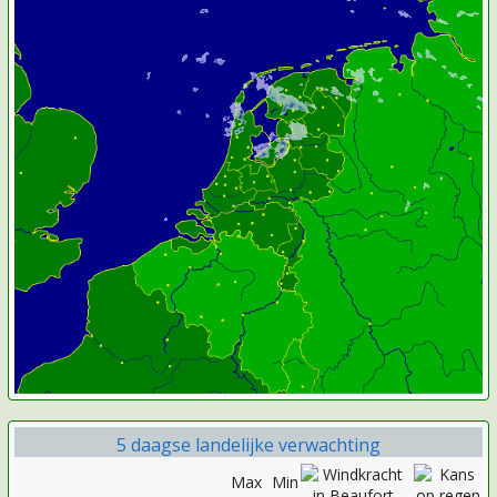
5 daagse landelijke verwachting
Max
Min