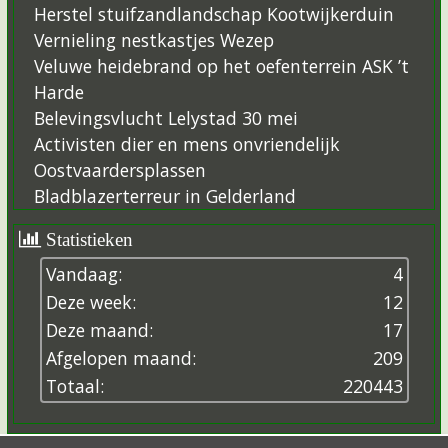
Herstel stuifzandlandschap Kootwijkerduin
Vernieling nestkastjes Wezep
Veluwe heidebrand op het oefenterrein ASK ’t
Harde
Belevingsvlucht Lelystad 30 mei
Activisten dier en mens onvriendelijk
Oostvaardersplassen
Bladblazerterreur in Gelderland
Statistieken
Vandaag:
4
Deze week:
12
Deze maand:
17
Afgelopen maand:
209
Totaal:
2
2
0
4
4
3