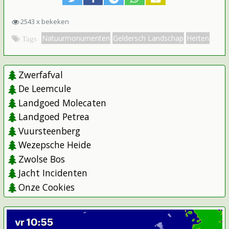
2543 x bekeken
Natuurmonumenten
Geldersch Landschap
Herten
Tags
Zwerfafval
De Leemcule
Landgoed Molecaten
Landgoed Petrea
Vuursteenberg
Wezepsche Heide
Zwolse Bos
Jacht Incidenten
Onze Cookies