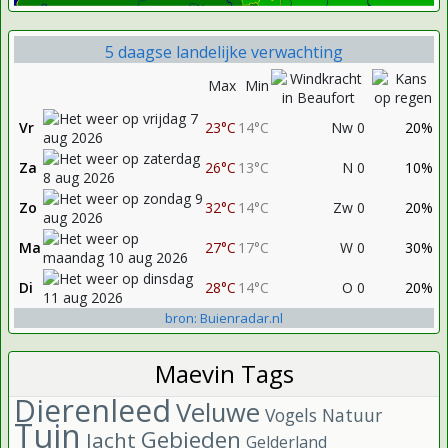
5 daagse landelijke verwachting
Max
Min
Vr
23°C
14°C
Nw 0
20%
Za
26°C
13°C
N 0
10%
Zo
32°C
14°C
Zw 0
20%
Ma
27°C
17°C
W 0
30%
Di
28°C
14°C
O 0
20%
bron: Buienradar.nl
Maevin Tags
Dierenleed
Veluwe
Vogels
Natuur
Tuin
Gebieden
Jacht
Gelderland